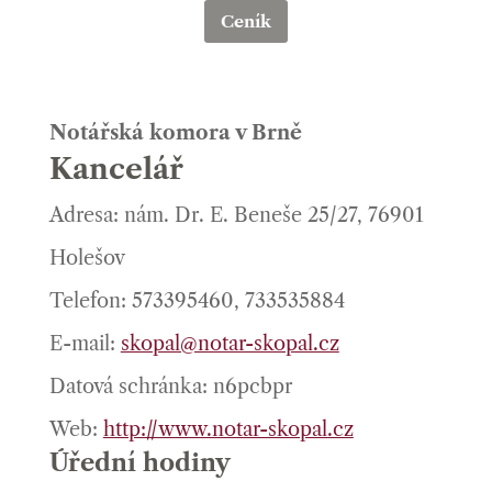
Ceník
Notářská komora v Brně
Kancelář
Adresa: nám. Dr. E. Beneše 25/27, 76901
Holešov
Telefon: 573395460, 733535884
E-mail:
skopal@notar-skopal.cz
Datová schránka: n6pcbpr
Web:
http://www.notar-skopal.cz
Úřední hodiny