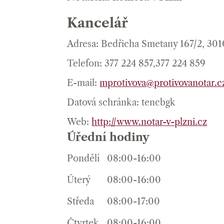
Kancelář
Adresa: Bedřicha Smetany 167/2, 30
Telefon: 377 224 857,377 224 859
E-mail:
mprotivova@protivovanotar.c
Datová schránka: tencbgk
Web:
http://www.notar-v-plzni.cz
Úřední hodiny
Pondělí
08:00-16:00
Úterý
08:00-16:00
Středa
08:00-17:00
Čtvrtek
08:00-16:00