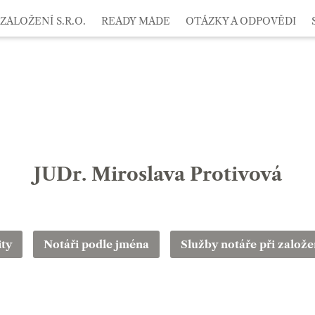
ZALOŽENÍ S.R.O.
READY MADE
OTÁZKY A ODPOVĚDI
JUDr. Miroslava Protivová
ity
Notáři podle jména
Služby notáře při založen