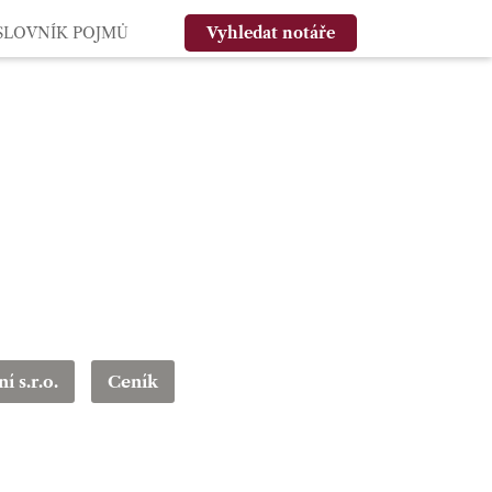
SLOVNÍK POJMŮ
Vyhledat notáře
í s.r.o.
Ceník