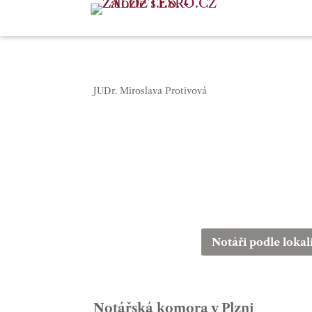
JUDr. Miroslava Protivová
Notáři podle lokal
Notářská komora v Plzni