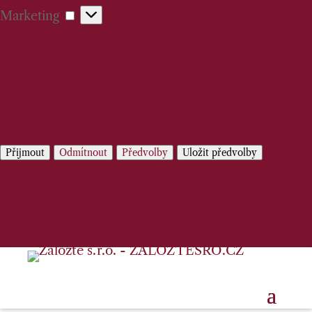
Marketing
Marketing
Spravovat možnosti
Spravovat služby
Správa {vendor_count} prodejců
Přečtěte si více o těchto účelech
Přijmout
Odmítnout
Předvolby
Uložit předvolby
Předvolby
Zásady používání cookies
Prohlášení o ochraně osobních údajů