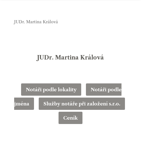
JUDr. Martina Králová
JUDr. Martina Králová
Notáři podle lokality
Notáři podle
jména
Služby notáře při založení s.r.o.
Ceník