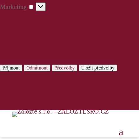
Marketing
Marketing
Spravovat možnosti
Spravovat služby
Správa {vendor_count} prodejců
Přečtěte si více o těchto účelech
Přijmout
Odmítnout
Předvolby
Uložit předvolby
Předvolby
Zásady používání cookies
Prohlášení o ochraně osobních údajů