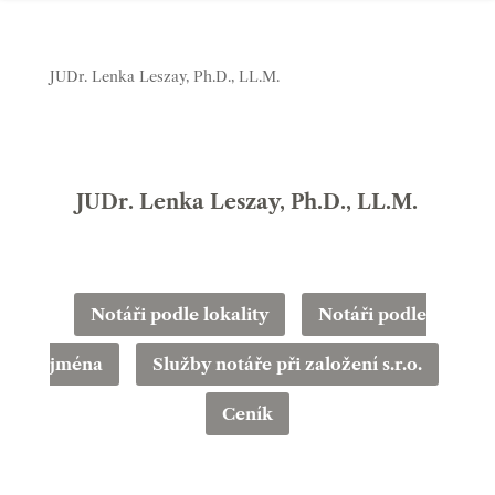
JUDr. Lenka Leszay, Ph.D., LL.M.
JUDr. Lenka Leszay, Ph.D., LL.M.
Notáři podle lokality
Notáři podle
jména
Služby notáře při založení s.r.o.
Ceník