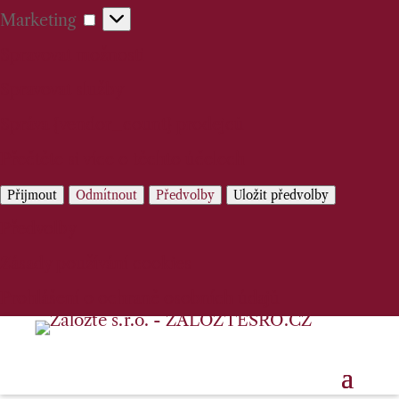
Marketing
Marketing
Spravovat možnosti
Spravovat služby
Správa {vendor_count} prodejců
Přečtěte si více o těchto účelech
Přijmout
Odmítnout
Předvolby
Uložit předvolby
Předvolby
Zásady používání cookies
Prohlášení o ochraně osobních údajů