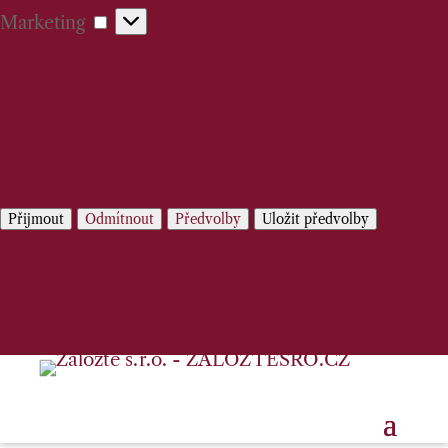
Marketing
Marketing
Spravovat možnosti
Spravovat služby
Správa {vendor_count} prodejců
Přečtěte si více o těchto účelech
Přijmout
Odmítnout
Předvolby
Uložit předvolby
Předvolby
Zásady používání cookies
Prohlášení o ochraně osobních údajů