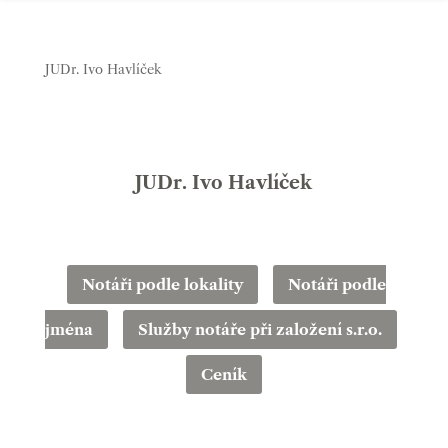
JUDr. Ivo Havlíček
JUDr. Ivo Havlíček
Notáři podle lokality
Notáři podle
jména
Služby notáře při založení s.r.o.
Ceník