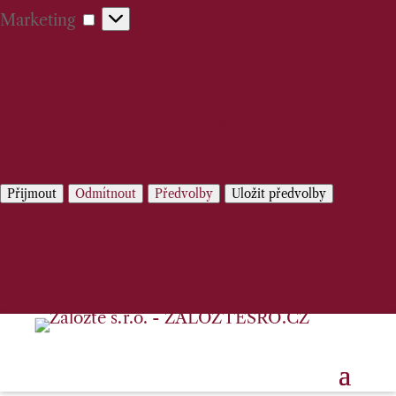
Marketing
Marketing
Spravovat možnosti
Spravovat služby
Správa {vendor_count} prodejců
Přečtěte si více o těchto účelech
Přijmout
Odmítnout
Předvolby
Uložit předvolby
Předvolby
Zásady používání cookies
Prohlášení o ochraně osobních údajů