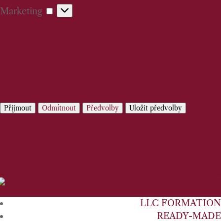
Marketing
Marketing
Manage options
Manage services
Manage {vendor_count} vendors
Read more about these purposes
Přijmout
Odmítnout
Předvolby
Uložit předvolby
Předvolby
Cookie Policy
Privacy Statement
LLC FORMATION
READY-MADE