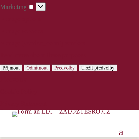
Marketing
Marketing
Manage options
Manage services
Manage {vendor_count} vendors
Read more about these purposes
Přijmout
Odmítnout
Předvolby
Uložit předvolby
Předvolby
Cookie Policy
Privacy Statement