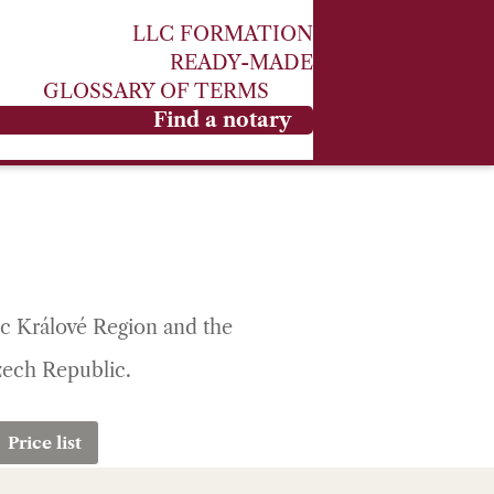
LLC FORMATION
READY-MADE
GLOSSARY OF TERMS
Find a notary
dec Králové Region and the
Czech Republic.
Price list