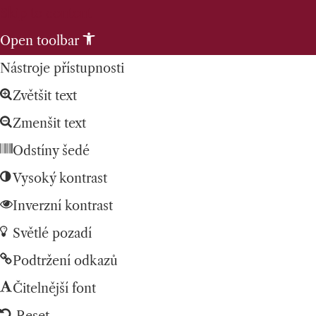
Skip to content
Open toolbar
Nástroje přístupnosti
Zvětšit text
Zmenšit text
Odstíny šedé
Vysoký kontrast
Inverzní kontrast
Světlé pozadí
Podtržení odkazů
Čitelnější font