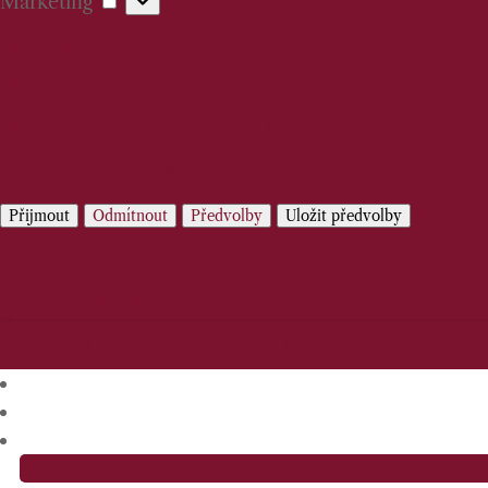
Marketing
Marketing
Manage options
Manage services
Manage {vendor_count} vendors
Read more about these purposes
Předvo
Přijmout
Odmítnout
Předvolby
Uložit předvolby
Cookie Policy
Privacy Statement