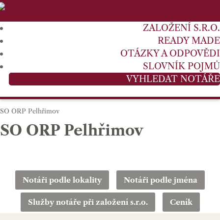
ZALOŽENÍ S.R.O.
READY MADE
OTÁZKY A ODPOVĚDI
SLOVNÍK POJMŮ
VYHLEDAT NOTÁŘE
SO ORP Pelhřimov
SO ORP Pelhřimov
Notáři podle lokality
Notáři podle jména
Služby notáře při založení s.r.o.
Ceník